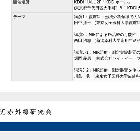
開催場所
KDDI HALL 2F「KDDIホール」
(東京都千代田区大手町1-8-1 KDD
テーマ
講演1：皮膚科・形成外科領域でのN
田中 洋平 （東京女子医科大学皮膚
講演2：NIRによる癌治療の可能
西田 浩志 （新潟薬科大学応用生命
講演3-1：NIR照射・測定実
堀岡 義彦 （株式会社ワイ・イー・
講演3-2：NIR照射・測定装置
川島 眞 （東京女子医科大学皮膚