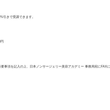
0%引きで受講できます。
0円
必要事項を記入の上、日本ノンサージェリー美容アカデミー 事務局宛にFAX